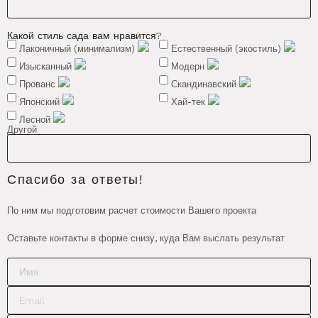
Какой стиль сада вам нравится?
Лаконичный (минимализм)
Естественный (экостиль)
Изысканный
Модерн
Прованс
Скандинавский
Японский
Хай-тек
Лесной
Другой
Спасибо за ответы!
По ним мы подготовим расчет стоимости Вашего проекта
Оставьте контакты в форме снизу, куда Вам выслать результат