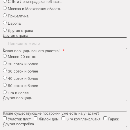
СПБ и Ленинградская область
Москва и Московская область
Прибалтика
Европа
Другая страна
Другая страна
Какая площадь вашего участка?
Менее 20 соток
20 соток и более
30 соток и более
40 соток и более
50 соток и более
1 га и более
Другая площадь
Какие существующие постройки уже есть на участке?
Участок пуст
Жилой дом
SPA комплекс/баня
Гараж
Другая постройка