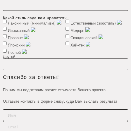
Какой стиль сада вам нравится?
Лаконичный (минимализм)
Естественный (экостиль)
Изысканный
Модерн
Прованс
Скандинавский
Японский
Хай-тек
Лесной
Другой
Спасибо за ответы!
По ним мы подготовим расчет стоимости Вашего проекта
Оставьте контакты в форме снизу, куда Вам выслать результат