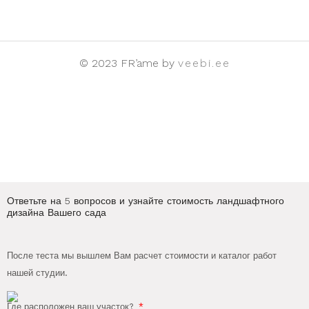
© 2023 FR’ame by
veebi.ee
Ответьте на 5 вопросов и узнайте стоимость ландшафтного
дизайна Вашего сада
После теста мы вышлем Вам расчет стоимости и каталог работ
нашей студии.
Где расположен ваш участок?