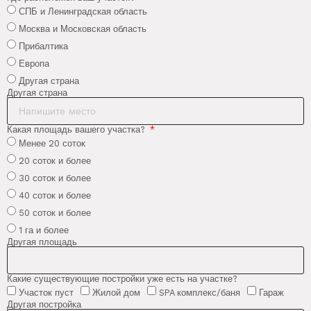
СПБ и Ленинградская область
Москва и Московская область
Прибалтика
Европа
Другая страна
Другая страна
Какая площадь вашего участка?
Менее 20 соток
20 соток и более
30 соток и более
40 соток и более
50 соток и более
1 га и более
Другая площадь
Какие существующие постройки уже есть на участке?
Участок пуст
Жилой дом
SPA комплекс/баня
Гараж
Другая постройка